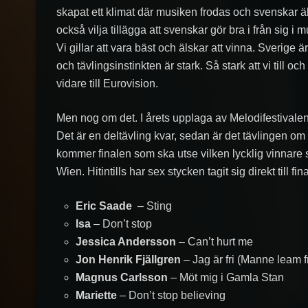
skapat ett klimat där musiken frodas och svenskar äls
också vilja tillägga att svenskar gör bra i från sig i m
Vi gillar att vara bäst och älskar att vinna. Sverige ä
och tävlingsinstinkten är stark. Så stark att vi till
vidare till Eurovision.
Men nog om det. I årets upplaga av Melodifestivalen ha
Det är en deltävling kvar, sedan är det tävlingen o
kommer finalen som ska utse vilken lycklig vinnare s
Wien. Hitintills har sex stycken tagit sig direkt till fin
Eric Saade
– Sting
Isa
– Don’t stop
Jessica Andersson
– Can’t hurt me
Jon Henrik Fjällgren
– Jag är fri (Manne leam fr
Magnus Carlsson
– Möt mig i Gamla Stan
Mariette
– Don’t stop believing