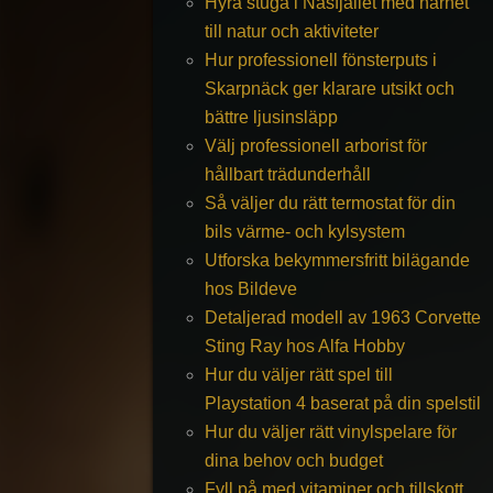
Hyra stuga i Näsfjället med närhet
till natur och aktiviteter
Hur professionell fönsterputs i
Skarpnäck ger klarare utsikt och
bättre ljusinsläpp
Välj professionell arborist för
hållbart trädunderhåll
Så väljer du rätt termostat för din
bils värme- och kylsystem
Utforska bekymmersfritt bilägande
hos Bildeve
Detaljerad modell av 1963 Corvette
Sting Ray hos Alfa Hobby
Hur du väljer rätt spel till
Playstation 4 baserat på din spelstil
Hur du väljer rätt vinylspelare för
dina behov och budget
Fyll på med vitaminer och tillskott