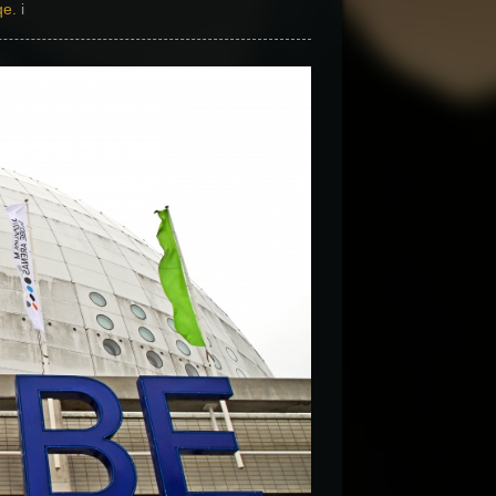
qe.
i