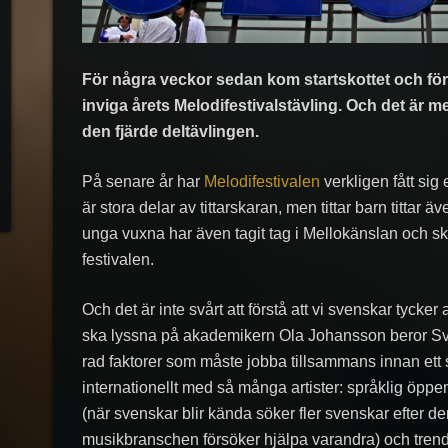
För några veckor sedan kom startskottet och förs
inviga årets Melodifestivalstävling. Och det är 
den fjärde deltävlingen.
På senare år har
Melodifestivalen
verkligen fått sig 
är stora delar av tittarskaran, men tittar barn tittar 
unga vuxna har även tagit tag i Mellokänslan och sk
festivalen.
Och det är inte svårt att förstå att vi svenskar tycker
ska lyssna på akademikern Ola Johansson beror Sv
rad faktorer som måste jobba tillsammans innan ett 
internationellt med så många artister: språklig öppenhe
(när svenskar blir kända söker fler svenskar efter den 
musikbranschen försöker hjälpa varandra) och trend