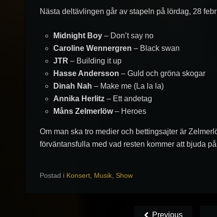
Nästa deltävlingen går av stapeln på lördag, 28 febru
Midnight Boy
– Don’t say no
Caroline Wennergren
– Black swan
JTR
– Building it up
Hasse Andersson
– Guld och gröna skogar
Dinah Nah
– Make me (La la la)
Annika Herlitz
– Ett andetag
Måns Zelmerlöw
– Heroes
Om man ska tro medier och bettingsajter är Zelmerlöw
förväntansfulla med vad resten kommer att bjuda på
Postad i
Konsert
,
Musik
,
Show
Previous