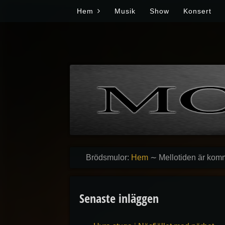
Skip to content
Hem
Musik
Show
Konsert
Brödsmulor:
Hem
∼
Mellotiden är ko
Senaste inläggen