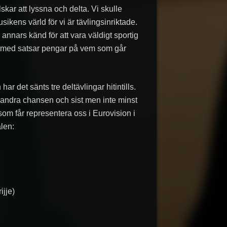
kar att lyssna och delta. Vi skulle
usikens värld för vi är tävlingsinriktade.
r annars känd för att vara väldigt sportig
 och med satsar pengar på vem som går
r det sänts tre deltävlingar hitintills.
m andra chansen och sist men inte minst
om får representera oss i Eurovision i
alen:
ijje)