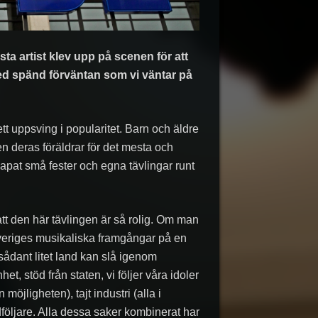
ta artist klev upp på scenen för att
med spänd förväntan som vi väntar på
ett uppsving i popularitet. Barn och äldre
även deras föräldrar för det mesta och
apat små fester och egna tävlingar runt
 att den här tävlingen är så rolig. Om man
eriges musikaliska framgångar på en
sådant litet land kan slå igenom
t, stöd från staten, vi följer våra idoler
möjligheten), tajt industri (alla i
följare. Alla dessa saker kombinerat har