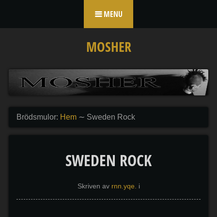
Skip to content
MENU
MOSHER
Brödsmulor:
Hem
∼
Sweden Rock
SWEDEN ROCK
Skriven av
rnn.yqe.
i