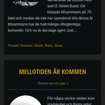
som E Street Band. De
började tillsammans på 70-
talet och medan de inte har spenderat alla dessa år
tillsammans har de haft många oförglömliga
konserter. Och nu är det dags igen! Just…
Postad i
Konsert
,
Musik
,
Rock
,
Show
MELLOTIDEN ÄR KOMMEN
Skriven av
rnn.yqe.
i
För några veckor sedan kom
startskottet och första artist