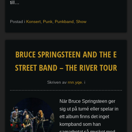
till…
Postad i
Konsert
,
Punk
,
Punkband
,
Show
BRUCE SPRINGSTEEN AND THE E
STREET BAND – THE RIVER TOUR
Skriven av
rnn.yqe.
i
När Bruce Springsteen ger
sig ut på turné eller spelar in
ett album finns det inget
kompband som han
samarbetat så mycket med